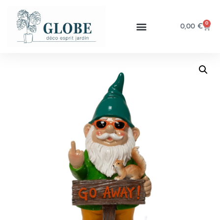
0
0,00
€