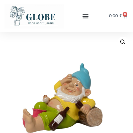
0
0,00
€