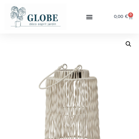
0
0,00
€