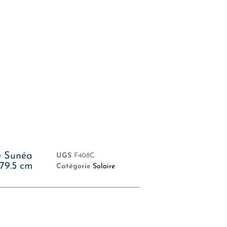
e Sunéa
UGS
F408C
79.5 cm
Catégorie
Solaire