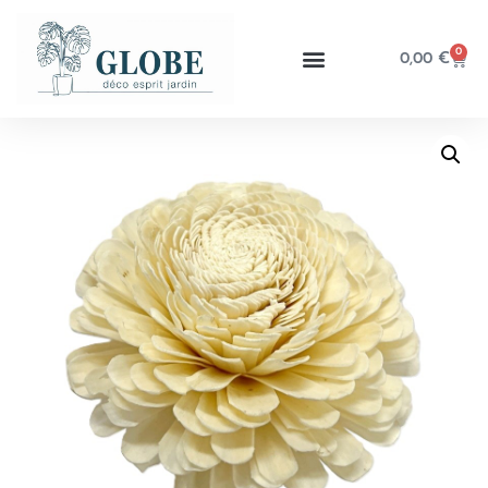
0
0,00
€