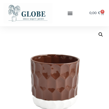
0
0,00
€