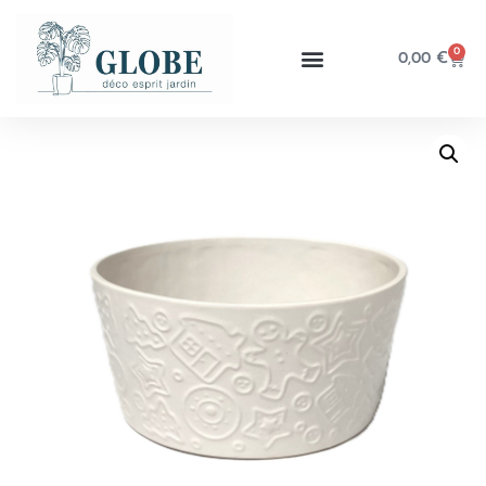
0
0,00
€