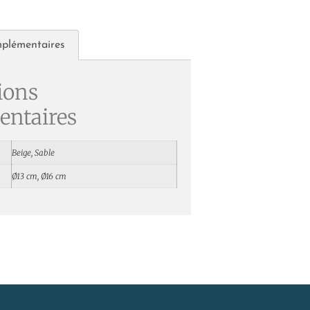
mplémentaires
ions
ntaires
Beige, Sable
Ø13 cm, Ø16 cm