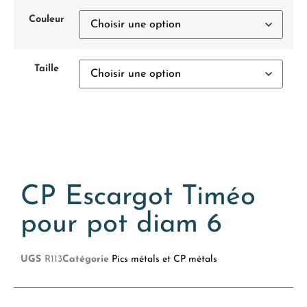
Couleur
Taille
CP Escargot Timéo
pour pot diam 6
UGS
R113
Catégorie
Pics métals et CP métals