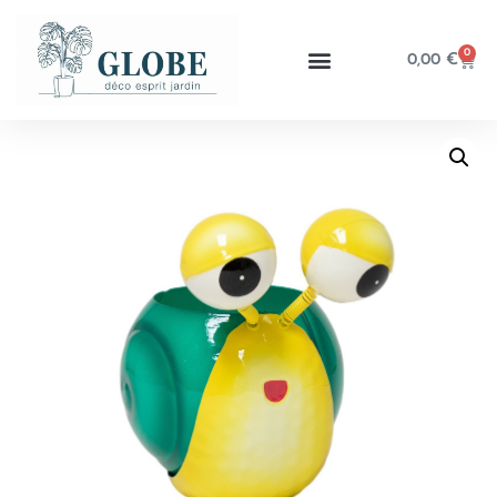
0
0,00
€